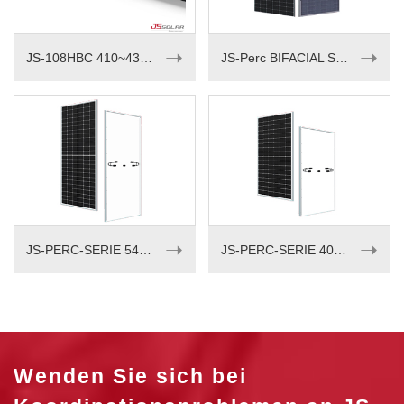
➝
➝
JS-108HBC 410~430M
JS-Perc BIFACIAL SERIE 535-550W
➝
➝
JS-PERC-SERIE 540-555W
JS-PERC-SERIE 405-420w
Wenden Sie sich bei