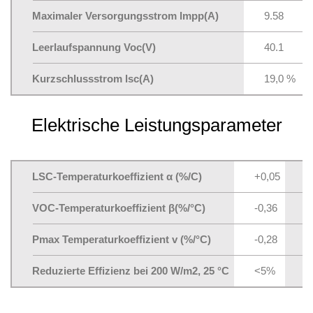
Maximaler Versorgungsstrom lmpp(A)
9.58
Leerlaufspannung Voc(V)
40.1
Kurzschlussstrom lsc(A)
19,0 %
Elektrische Leistungsparameter
LSC-Temperaturkoeffizient α (%/C)
+0,05
m
VOC-Temperaturkoeffizient β(%/°C)
-0,36
m
Pmax Temperaturkoeffizient v (%/°C)
-0,28
N
Reduzierte Effizienz bei 200 W/m2, 25 °C
<5%