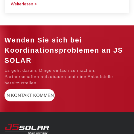
Moduls, insbesondere in hurrikangefährdeten Gebieten wie großen
Weiterlesen >
Höhen und Offshore-Gebieten.
Wenden Sie sich bei
Koordinationsproblemen an JS
SOLAR
Es geht darum, Dinge einfach zu machen,
Partnerschaften aufzubauen und eine Anlaufstelle
bereitzustellen.
IN KONTAKT KOMMEN