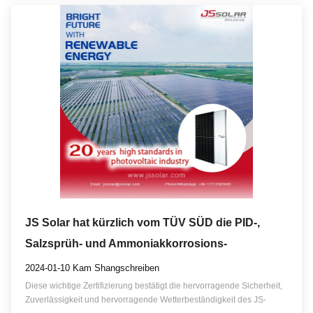
JS Solar hat kürzlich vom TÜV SÜD die PID-,
Salzsprüh- und Ammoniakkorrosions-
Photovoltaikmodul-Zertifizierung erhalten
2024-01-10 Kam Shangschreiben
Diese wichtige Zertifizierung bestätigt die hervorragende Sicherheit,
Zuverlässigkeit und hervorragende Wetterbeständigkeit des JS-