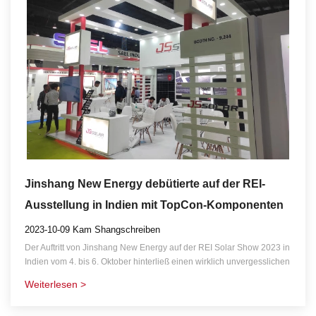
Jinshang New Energy debütierte auf der REI-
Ausstellung in Indien mit TopCon-Komponenten
und einem Energiespeichersystem
2023-10-09 Kam Shangschreiben
Der Auftritt von Jinshang New Energy auf der REI Solar Show 2023 in
Indien vom 4. bis 6. Oktober hinterließ einen wirklich unvergesslichen
Eindruck.
Weiterlesen >