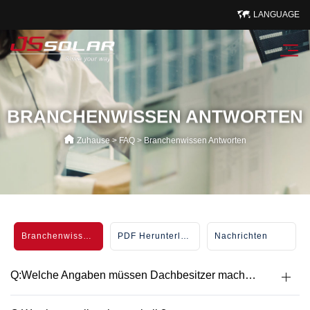
LANGUAGE
BRANCHENWISSEN ANTWORTEN
Zuhause
>
FAQ
>
Branchenwissen Antworten
Branchenwissen Antworten
PDF Herunterladen
Nachrichten
Q:Welche Angaben müssen Dachbesitzer machen?