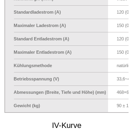
Standardladestrom (A)
120 (0,5
Maximaler Ladestrom (A)
150 (0,6
Standard Entladestrom (A)
120 (0,5
Maximaler Entladestrom (A)
150 (0,6
Kühlungsmethode
natürlic
Betriebsspannung (V)
33,6~43
Abmessungen (Breite, Tiefe und Höhe) (mm)
468×64
Gewicht (kg)
90 ± 1,5
IV-Kurve