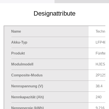
Designattribute
Name
Technis
Akku-Typ
LFP481
Produkt
Fünfte 
Modulmodell
HJESLF
Composite-Modus
2P12S
Nennspannung (V)
38.4
Nennkapazität (Ah)
240
Nennenergie (kWh)
9.216