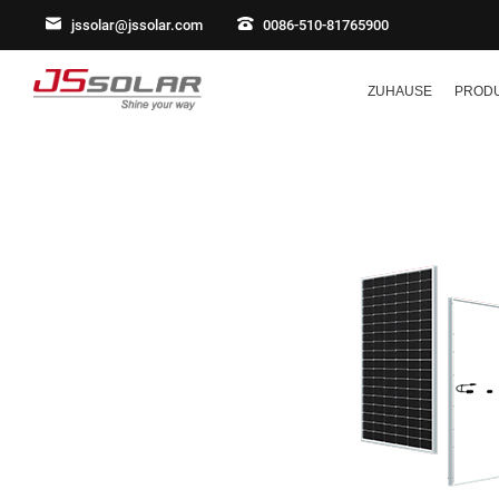
jssolar@jssolar.com
0086-510-81765900
ZUHAUSE
PROD