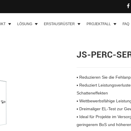
UKT
LÖSUNG
ERSTAUSRÜSTER
PROJEKTFALL
FAQ
JS-PERC-SER
▪ Reduzieren Sie die Fehlan
▪ Reduziert Leistungsverlust
Schatteneffekten
▪ Wettbewerbsfähige Leistun
▪ Dreimaliger EL-Test zur Ge
▪
Ideal für Projekte im Verso
geringerem BoS und höhere