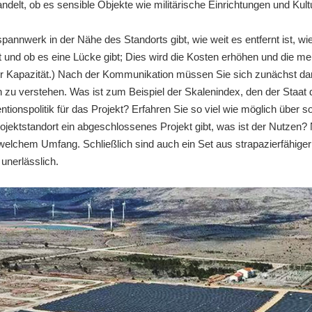
delt, ob es sensible Objekte wie militärische Einrichtungen und Kult
annwerk in der Nähe des Standorts gibt, wie weit es entfernt ist, 
ist und ob es eine Lücke gibt; Dies wird die Kosten erhöhen und die m
 Kapazität.) Nach der Kommunikation müssen Sie sich zunächst dara
en zu verstehen. Was ist zum Beispiel der Skalenindex, den der Staat 
tionspolitik für das Projekt? Erfahren Sie so viel wie möglich über s
jektstandort ein abgeschlossenes Projekt gibt, was ist der Nutzen
welchem Umfang. Schließlich sind auch ein Set aus strapazierfähiger
nerlässlich.