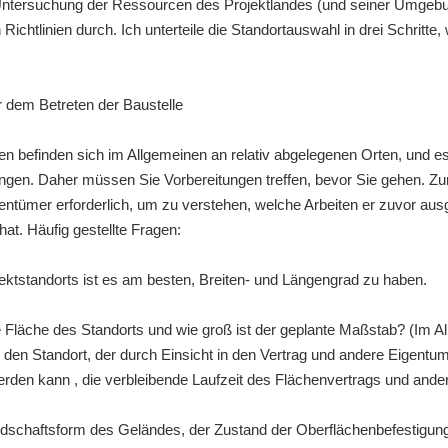
 Untersuchung der Ressourcen des Projektlandes (und seiner Umgeb
ichtlinien durch. Ich unterteile die Standortauswahl in drei Schritte, 
r dem Betreten der Baustelle
n befinden sich im Allgemeinen an relativ abgelegenen Orten, und es e
gen. Daher müssen Sie Vorbereitungen treffen, bevor Sie gehen. Zun
tümer erforderlich, um zu verstehen, welche Arbeiten er zuvor ausg
at. Häufig gestellte Fragen:
jektstandorts ist es am besten, Breiten- und Längengrad zu haben.
e Fläche des Standorts und wie groß ist der geplante Maßstab? (Im A
r den Standort, der durch Einsicht in den Vertrag und andere Eige
erden kann , die verbleibende Laufzeit des Flächenvertrags und ander
andschaftsform des Geländes, der Zustand der Oberflächenbefestigung