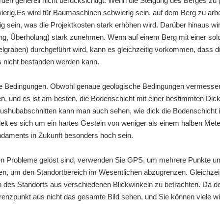
en generell nicht berücksichtigt. Wenn die Steigung des Berges zu g
erig.Es wird für Baumaschinen schwierig sein, auf dem Berg zu arbe
g sein, was die Projektkosten stark erhöhen wird. Darüber hinaus wi
ung, Überholung) stark zunehmen. Wenn auf einem Berg mit einer sol
elgraben) durchgeführt wird, kann es gleichzeitig vorkommen, dass
 nicht bestanden werden kann.
he Bedingungen. Obwohl genaue geologische Bedingungen vermess
fen, und es ist am besten, die Bodenschicht mit einer bestimmten Dick
ushubabschnitten kann man auch sehen, wie dick die Bodenschicht i
elt es sich um ein hartes Gestein von weniger als einem halben Mete
ndaments in Zukunft besonders hoch sein.
n Probleme gelöst sind, verwenden Sie GPS, um mehrere Punkte 
n, um den Standortbereich im Wesentlichen abzugrenzen. Gleichzeiti
des Standorts aus verschiedenen Blickwinkeln zu betrachten. Da de
renzpunkt aus nicht das gesamte Bild sehen, und Sie können viele wic