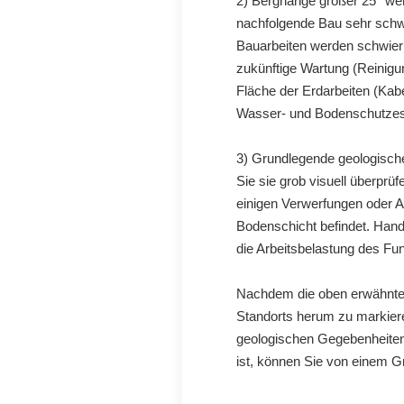
2) Berghänge größer 25° werd
nachfolgende Bau sehr schwi
Bauarbeiten werden schwieri
zukünftige Wartung (Reinig
Fläche der Erdarbeiten (Kab
Wasser- und Bodenschutzes
3) Grundlegende geologisc
Sie sie grob visuell überprü
einigen Verwerfungen oder A
Bodenschicht befindet. Hand
die Arbeitsbelastung des Fu
Nachdem die oben erwähnte
Standorts herum zu markiere
geologischen Gegebenheiten 
ist, können Sie von einem G